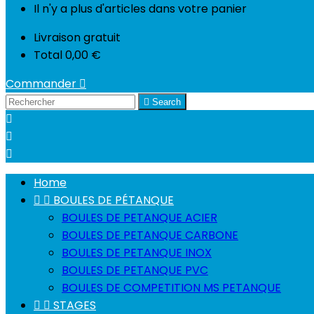
Il n'y a plus d'articles dans votre panier
Livraison
gratuit
Total
0,00 €
Commander


Search



Home


BOULES DE PÉTANQUE
BOULES DE PETANQUE ACIER
BOULES DE PETANQUE CARBONE
BOULES DE PETANQUE INOX
BOULES DE PETANQUE PVC
BOULES DE COMPETITION MS PETANQUE


STAGES