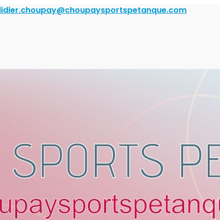
didier.choupay@choupaysportspetanque.com