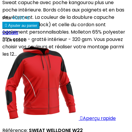
Sweat capuche avec poche kangourou plus une
poche intérieure. Bords côtes aux poignets et en bas
de vêtement. La couleur de la doublure capuche
Prix
40,00 €
(polyester interlock) et celle du cordon sont

Ajouter au panier
également personnalisables. Molleton 65% polyester
Détails
35% coton - gratté intérieur - 320 gsm. Vous pouvez

En stock
choisir vos couleurs et réaliser votre montage parmi
les 12...

Aperçu rapide
Référence:
SWEAT WELLDONE W22