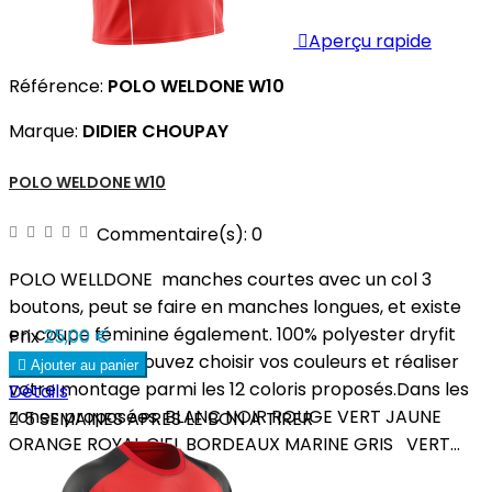

Aperçu rapide
Référence:
POLO WELDONE W10
Marque:
DIDIER CHOUPAY
POLO WELDONE W10
Commentaire(s):
0
POLO WELLDONE manches courtes avec un col 3
boutons, peut se faire en manches longues, et existe
en coupe féminine également. 100% polyester dryfit
Prix
25,00 €
180 gsm. Vous pouvez choisir vos couleurs et réaliser

Ajouter au panier
votre montage parmi les 12 coloris proposés.Dans les
Détails
zones proposées. BLANC NOIR ROUGE VERT JAUNE

5 SEMAINES APRES LE BON A TIRER
ORANGE ROYAL CIEL BORDEAUX MARINE GRIS VERT...