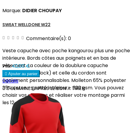
Marque:
DIDIER CHOUPAY
SWEAT WELLDONE W22
Commentaire(s):
0
Veste capuche avec poche kangourou plus une poche
intérieure. Bords côtes aux poignets et en bas de
vêtement. La couleur de la doublure capuche
Prix
42,00 €
(polyester interlock) et celle du cordon sont

Ajouter au panier
également personnalisables. Molleton 65% polyester
Détails
35% coton - gratté intérieur - 320 gsm. Vous pouvez

5 SEMAINES APRES LE BON A TIRER
choisir vos couleurs et réaliser votre montage parmi
les 12...