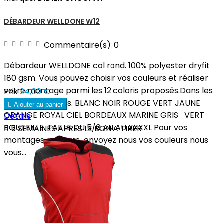
DÉBARDEUR WELLDONE W12
Commentaire(s):
0
Débardeur WELLDONE col rond. 100% polyester dryfit
180 gsm. Vous pouvez choisir vos couleurs et réaliser
votre montage parmi les 12 coloris proposés.Dans les
Prix
24,00 €
zones proposées. BLANC NOIR ROUGE VERT JAUNE

Ajouter au panier
ORANGE ROYAL CIEL BORDEAUX MARINE GRIS VERT
Détails
BOUTEILLE. TAILLE DU 5/6 AN AU XXXXL Pour vos

5 SEMAINES APRES LE BON A TIRER
montages couleurs envoyez nous vos couleurs nous
vous...