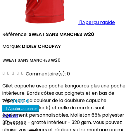

Aperçu rapide
Référence:
SWEAT SANS MANCHES W20
Marque:
DIDIER CHOUPAY
SWEAT SANS MANCHES W20
Commentaire(s):
0
Gilet capuche avec poche kangourou plus une poche
intérieure. Bords côtes aux poignets et en bas de
vêtement. La couleur de la doublure capuche
Prix
34,00 €
(polyester interlock) et celle du cordon sont

Ajouter au panier
également personnalisables. Molleton 65% polyester
Détails
35% coton - gratté intérieur - 320 gsm. Vous pouvez

En stock
choisir vos couleurs et réaliser votre montage parmi