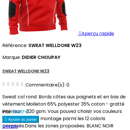

Aperçu rapide
Référence:
SWEAT WELLDONE W23
Marque:
DIDIER CHOUPAY
SWEAT WELLDONE W23
Commentaire(s):
0
Sweat col rond. Bords côtes aux poignets et en bas de
vêtement.Molleton 65% polyester 35% coton - gratté
intérieur - 320 gsm. Vous pouvez choisir vos couleurs
Prix
36,00 €
et réaliser votre montage parmi les 12 coloris

Ajouter au panier
proposés.Dans les zones proposées. BLANC NOIR
Détails