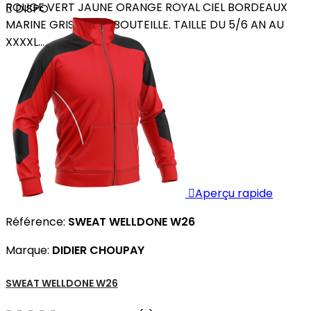
ROUGE VERT JAUNE ORANGE ROYAL CIEL BORDEAUX

DISPO
MARINE GRIS VERT BOUTEILLE. TAILLE DU 5/6 AN AU
XXXXL...

Aperçu rapide
Référence:
SWEAT WELLDONE W26
Marque:
DIDIER CHOUPAY
SWEAT WELLDONE W26