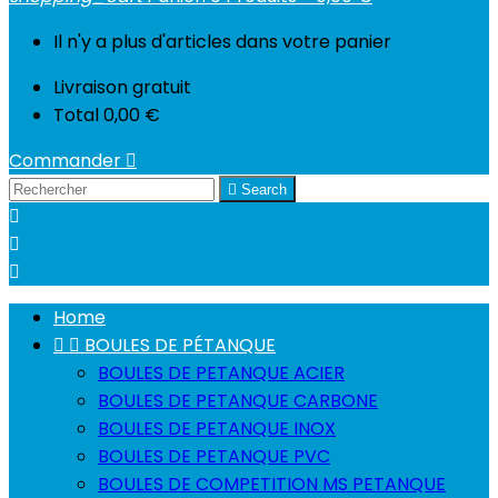
Il n'y a plus d'articles dans votre panier
Livraison
gratuit
Total
0,00 €
Commander


Search



Home


BOULES DE PÉTANQUE
BOULES DE PETANQUE ACIER
BOULES DE PETANQUE CARBONE
BOULES DE PETANQUE INOX
BOULES DE PETANQUE PVC
BOULES DE COMPETITION MS PETANQUE