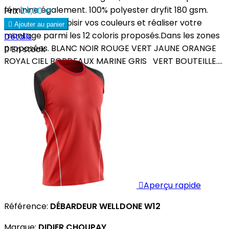
féminine également. 100% polyester dryfit 180 gsm.
Prix
24,00 €
Vous pouvez choisir vos couleurs et réaliser votre

Ajouter au panier
montage parmi les 12 coloris proposés.Dans les zones
Détails
proposées. BLANC NOIR ROUGE VERT JAUNE ORANGE

En stock
ROYAL CIEL BORDEAUX MARINE GRIS VERT BOUTEILLE....

Aperçu rapide
Référence:
DÉBARDEUR WELLDONE W12
Marque:
DIDIER CHOUPAY