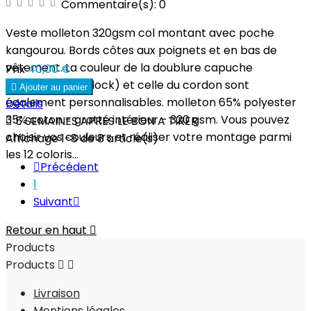
Commentaire(s):
0
Veste molleton 320gsm col montant avec poche
kangourou. Bords côtes aux poignets et en bas de
vêtement. La couleur de la doublure capuche
Prix
40,00 €
(polyester interlock) et celle du cordon sont

Ajouter au panier
également personnalisables. molleton 65% polyester
Détails
35% coton - gratté intérieur - 320 gsm. Vous pouvez

5 SEMAINES APRES LE BON A TIRER
choisir vos couleurs et réaliser votre montage parmi
Affichage 1-8 de 8 article(s)
les 12 coloris...

Précédent
1
Suivant

Retour en haut

Products
Products


Livraison
Mentions légales