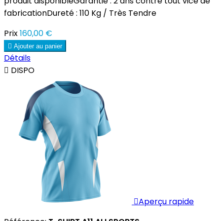
produit disponibleGarantie : 2 ans contre tout vice de
fabricationDureté : 110 Kg / Très Tendre
Prix
160,00 €

Ajouter au panier
Détails

DISPO

Aperçu rapide