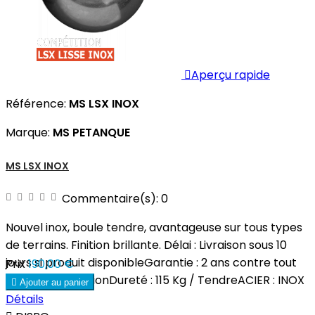

Aperçu rapide
Référence:
MS LSX INOX
Marque:
MS PETANQUE
MS LSX INOX
Commentaire(s):
0
Nouvel inox, boule tendre, avantageuse sur tous types
de terrains. Finition brillante. Délai : Livraison sous 10
jours si produit disponibleGarantie : 2 ans contre tout
Prix
190,00 €
vice de fabricationDureté : 115 Kg / TendreACIER : INOX

Ajouter au panier
Détails