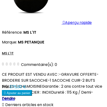

Aperçu rapide
Référence:
MS L'IT
Marque:
MS PETANQUE
MS L'IT
Commentaire(s):
0
CE PRODUIT EST VENDU AVEC :-GRAVURE OFFERTE-
BRODERIE SUR SACOCHE-1 SACOCHE CUIR-2 BUTS
SIGLES-1 CHAMOISINEGarantie : 2 ans contre tout vice
Prix
275,00 €
de fabricationACIER : INOXDureté : 115 Kg / Demi-

Ajouter au panier
Tendre
Détails

Derniers articles en stock