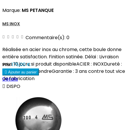
Marque:
MS PETANQUE
MS INOX
Commentaire(s):
0
Réalisée en acier inox au chrome, cette boule donne
entière satisfaction. Finition satinée. Délai : Livraison
sous 10 jours si produit disponibleACIER : INOXDureté :
Prix
175,00 €
130 kg / Demi-TendreGarantie : 3 ans contre tout vice

Ajouter au panier
de fabrication
Détails

DISPO