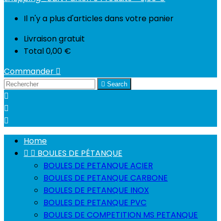
Il n'y a plus d'articles dans votre panier
Livraison
gratuit
Total
0,00 €
Commander


Search



Home


BOULES DE PÉTANQUE
BOULES DE PETANQUE ACIER
BOULES DE PETANQUE CARBONE
BOULES DE PETANQUE INOX
BOULES DE PETANQUE PVC
BOULES DE COMPETITION MS PETANQUE