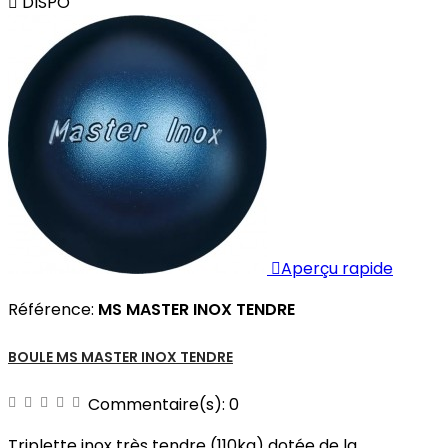

DISPO

Aperçu rapide
Référence:
MS MASTER INOX TENDRE
BOULE MS MASTER INOX TENDRE
Commentaire(s):
0
Triplette inox très tendre (110kg) dotée de la