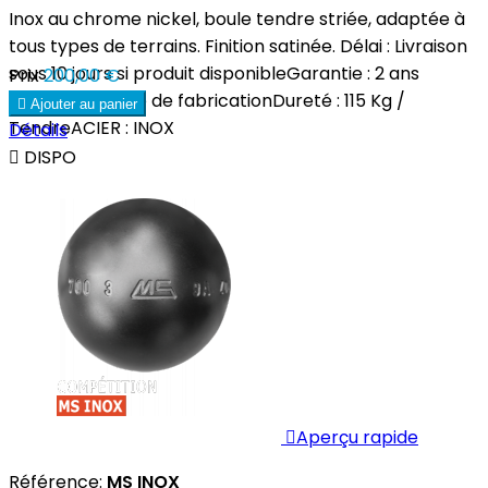
Inox au chrome nickel, boule tendre striée, adaptée à
tous types de terrains. Finition satinée. Délai : Livraison
sous 10 jours si produit disponibleGarantie : 2 ans
Prix
200,00 €
contre tout vice de fabricationDureté : 115 Kg /

Ajouter au panier
TendreACIER : INOX
Détails

DISPO

Aperçu rapide
Référence:
MS INOX