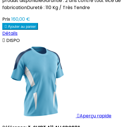
produit disponibleGarantie : 2 ans contre tout vice de
fabricationDureté : 110 Kg / Très Tendre
Prix
160,00 €

Ajouter au panier
Détails

DISPO

Aperçu rapide