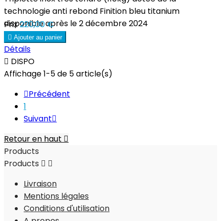
technologie anti rebond Finition bleu titanium
disponible après le 2 décembre 2024
Prix
220,00 €

Ajouter au panier
Détails

DISPO
Affichage 1-5 de 5 article(s)

Précédent
1
Suivant

Retour en haut

Products
Products


Livraison
Mentions légales
Conditions d'utilisation
A propos