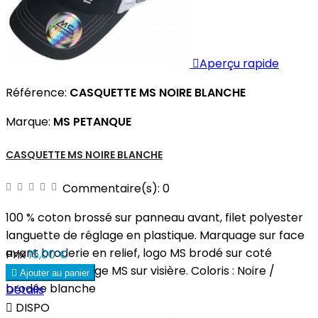

Aperçu rapide
Référence:
CASQUETTE MS NOIRE BLANCHE
Marque:
MS PETANQUE
CASQUETTE MS NOIRE BLANCHE
Commentaire(s):
0
100 % coton brossé sur panneau avant, filet polyester
languette de réglage en plastique. Marquage sur face
avant broderie en relief, logo MS brodé sur coté
Prix
15,00 €
gauche marquage MS sur visière. Coloris : Noire /

Ajouter au panier
brodée blanche
Détails

DISPO