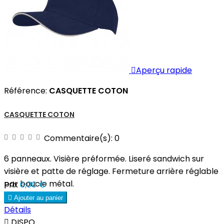

Aperçu rapide
Référence:
CASQUETTE COTON
CASQUETTE COTON
Commentaire(s):
0
6 panneaux. Visière préformée. Liseré sandwich sur
visière et patte de réglage. Fermeture arrière réglable
par boucle métal.
Prix
6,00 €

Ajouter au panier
Détails

DISPO