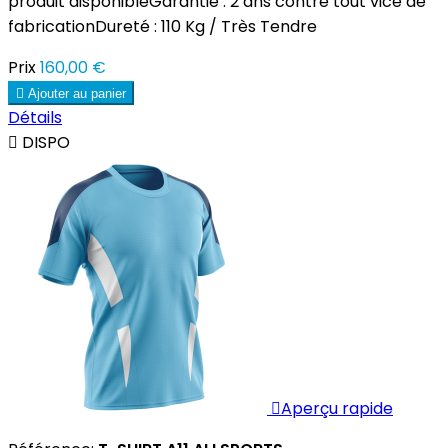
produit disponibleGarantie : 2 ans contre tout vice de
fabricationDureté : 110 Kg / Très Tendre
Prix
160,00 €

Ajouter au panier
Détails

DISPO

Aperçu rapide