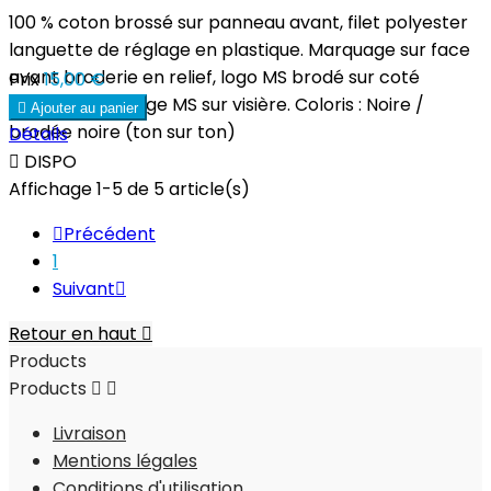
100 % coton brossé sur panneau avant, filet polyester
languette de réglage en plastique. Marquage sur face
avant broderie en relief, logo MS brodé sur coté
Prix
15,00 €
gauche marquage MS sur visière. Coloris : Noire /

Ajouter au panier
brodée noire (ton sur ton)
Détails

DISPO
Affichage 1-5 de 5 article(s)

Précédent
1
Suivant

Retour en haut

Products
Products


Livraison
Mentions légales
Conditions d'utilisation