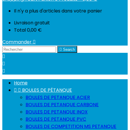
Il n'y a plus d'articles dans votre panier
Livraison
gratuit
Total
0,00 €
Commander


Search



Home


BOULES DE PÉTANQUE
BOULES DE PETANQUE ACIER
BOULES DE PETANQUE CARBONE
BOULES DE PETANQUE INOX
BOULES DE PETANQUE PVC
BOULES DE COMPETITION MS PETANQUE