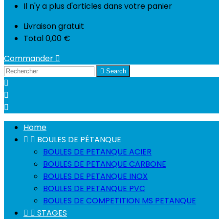
Il n'y a plus d'articles dans votre panier
Livraison
gratuit
Total
0,00 €
Commander


Search



Home


BOULES DE PÉTANQUE
BOULES DE PETANQUE ACIER
BOULES DE PETANQUE CARBONE
BOULES DE PETANQUE INOX
BOULES DE PETANQUE PVC
BOULES DE COMPETITION MS PETANQUE


STAGES