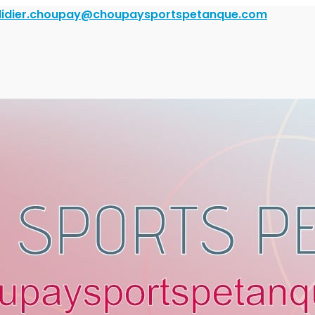
didier.choupay@choupaysportspetanque.com