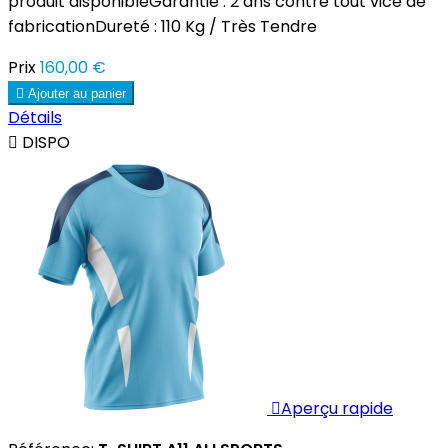
produit disponibleGarantie : 2 ans contre tout vice de
fabricationDureté : 110 Kg / Très Tendre
Prix
160,00 €

Ajouter au panier
Détails

DISPO

Aperçu rapide