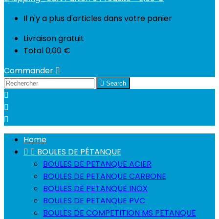
Il n'y a plus d'articles dans votre panier
Livraison
gratuit
Total
0,00 €
Commander


Search



Home


BOULES DE PÉTANQUE
BOULES DE PETANQUE ACIER
BOULES DE PETANQUE CARBONE
BOULES DE PETANQUE INOX
BOULES DE PETANQUE PVC
BOULES DE COMPETITION MS PETANQUE