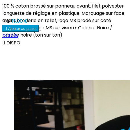
100 % coton brossé sur panneau avant, filet polyester
languette de réglage en plastique. Marquage sur face
avant broderie en relief, logo MS brodé sur coté
Prix
15,00 €
gauche marquage MS sur visière. Coloris : Noire /

Ajouter au panier
brodée noire (ton sur ton)
Détails

DISPO