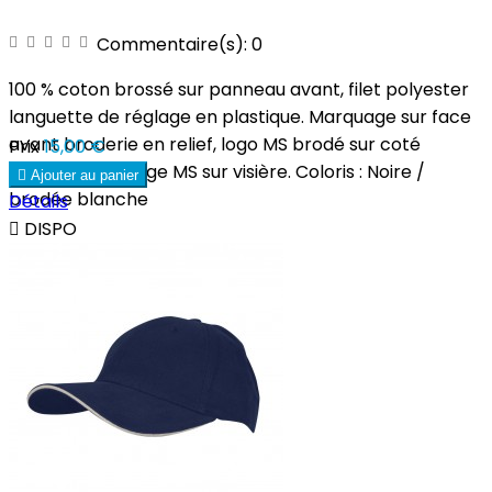
Commentaire(s):
0
100 % coton brossé sur panneau avant, filet polyester
languette de réglage en plastique. Marquage sur face
avant broderie en relief, logo MS brodé sur coté
Prix
15,00 €
gauche marquage MS sur visière. Coloris : Noire /

Ajouter au panier
brodée blanche
Détails

DISPO