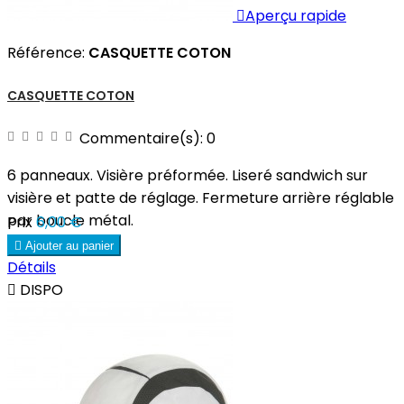

Aperçu rapide
Référence:
CASQUETTE COTON
CASQUETTE COTON
Commentaire(s):
0
6 panneaux. Visière préformée. Liseré sandwich sur
visière et patte de réglage. Fermeture arrière réglable
par boucle métal.
Prix
6,00 €

Ajouter au panier
Détails

DISPO