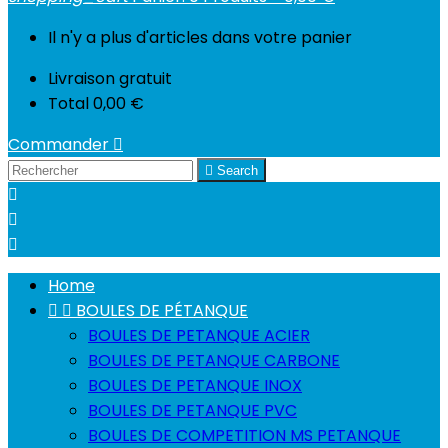
Il n'y a plus d'articles dans votre panier
Livraison
gratuit
Total
0,00 €
Commander


Search



Home


BOULES DE PÉTANQUE
BOULES DE PETANQUE ACIER
BOULES DE PETANQUE CARBONE
BOULES DE PETANQUE INOX
BOULES DE PETANQUE PVC
BOULES DE COMPETITION MS PETANQUE