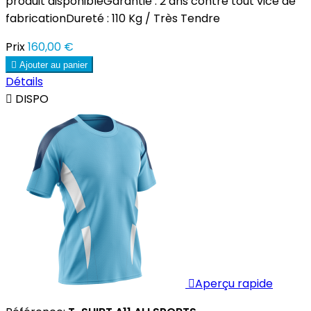
produit disponibleGarantie : 2 ans contre tout vice de
fabricationDureté : 110 Kg / Très Tendre
Prix
160,00 €

Ajouter au panier
Détails

DISPO

Aperçu rapide