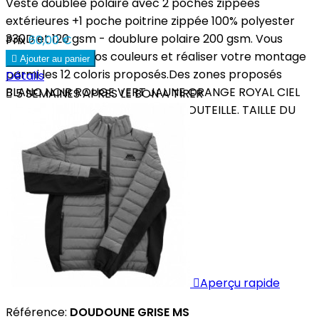
Veste doublée polaire avec 2 poches zippées
extérieures +1 poche poitrine zippée 100% polyester
330D et 120 gsm - doublure polaire 200 gsm. Vous
Prix
60,00 €
pouvez choisir vos couleurs et réaliser votre montage

Ajouter au panier
parmi les 12 coloris proposés.Des zones proposés
Détails
BLANC NOIR ROUGE VERT JAUNE ORANGE ROYAL CIEL

5 SEMAINES APRES LE BON A TIRER
BORDEAUX MARINE GRIS VERT BOUTEILLE. TAILLE DU
5/6 AN AU...

Aperçu rapide
Référence:
DOUDOUNE GRISE MS