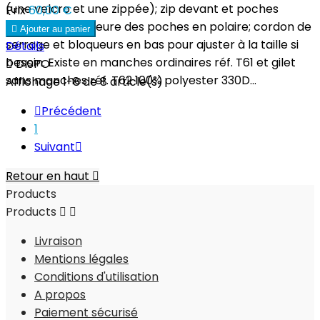
(une velcro et une zippée); zip devant et poches
Prix
60,00 €
recouvert; intérieure des poches en polaire; cordon de

Ajouter au panier
serrage et bloqueurs en bas pour ajuster à la taille si
Détails
besoin. Existe en manches ordinaires réf. T61 et gilet

DISPO
sans manches réf. T62 100% polyester 330D...
Affichage 1-8 de 8 article(s)

Précédent
1
Suivant

Retour en haut

Products
Products


Livraison
Mentions légales
Conditions d'utilisation
A propos
Paiement sécurisé