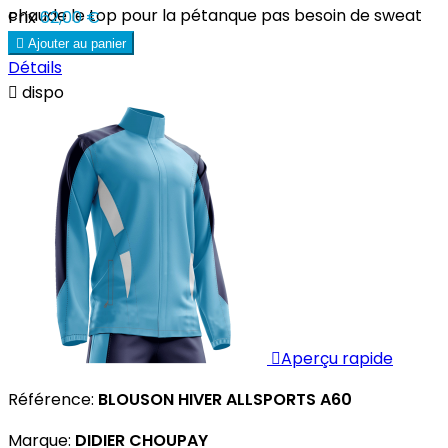
chaude le top pour la pétanque pas besoin de sweat
Prix
62,00 €
en dessous.

Ajouter au panier
Détails

dispo

Aperçu rapide
Référence:
BLOUSON HIVER ALLSPORTS A60
Marque:
DIDIER CHOUPAY