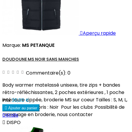

Aperçu rapide
Marque:
MS PETANQUE
DOUDOUNE MS NOIR SANS MANCHES
Commentaire(s):
0
Body warmer matelassé unisexe, tire zips + bandes
rétro-réfléchissantes, 2 poches extérieures , 1 poche
intérieure zippée, broderie MS sur coeur Tailles : S, M, L,
Prix
35,00 €
XL, XXL, XXXLColoris : Noir Pour les clubs :Possibilité de

Ajouter au panier
marquage en broderie, nous contacter
Détails

DISPO