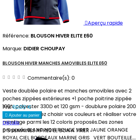

Aperçu rapide
Référence:
BLOUSON HIVER ELITE E60
Marque:
DIDIER CHOUPAY
BLOUSON HIVER MANCHES AMOVIBLES ELITE E60
Commentaire(s):
0
Veste doublée polaire et manches amovibles avec 2
poches zippées extérieures +1 poche poitrine zippée
100% polyester 330D et 120 gsm - doublure polaire 200
Prix
60,00 €
gsm. Vous pouvez choisir vos couleurs et réaliser votre

Ajouter au panier
montage parmi les 12 coloris proposés.Des zones
Détails
proposés BLANC NOIR ROUGE VERT JAUNE ORANGE

5 SEMAINES APRES LE BON A TIRER
ROYAL CIEL BORDEAUX MARINE GRIS VERT BOUTEILLE....