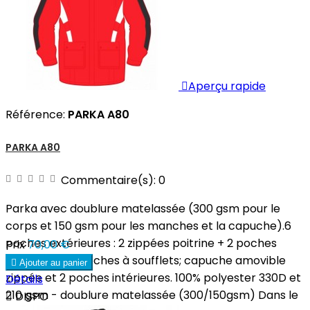

Aperçu rapide
Référence:
PARKA A80
PARKA A80
Commentaire(s):
0
Parka avec doublure matelassée (300 gsm pour le
corps et 150 gsm pour les manches et la capuche).6
poches extérieures : 2 zippées poitrine + 2 poches
Prix
70,00 €
italiennes + 2 poches à soufflets; capuche amovible

Ajouter au panier
zippée et 2 poches intérieures. 100% polyester 330D et
Détails
210 gsm - doublure matelassée (300/150gsm) Dans le

DISPO