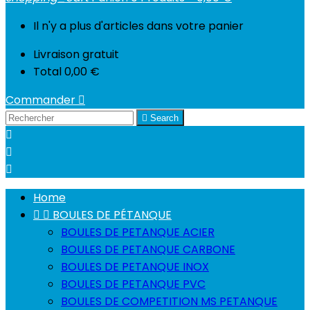
Il n'y a plus d'articles dans votre panier
Livraison
gratuit
Total
0,00 €
Commander


Search



Home


BOULES DE PÉTANQUE
BOULES DE PETANQUE ACIER
BOULES DE PETANQUE CARBONE
BOULES DE PETANQUE INOX
BOULES DE PETANQUE PVC
BOULES DE COMPETITION MS PETANQUE