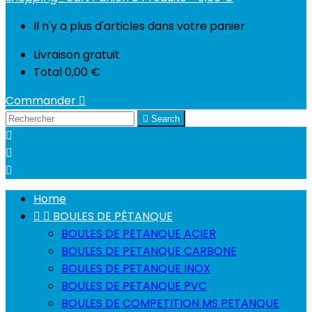
Il n'y a plus d'articles dans votre panier
Livraison
gratuit
Total
0,00 €
Commander


Search



Home


BOULES DE PÉTANQUE
BOULES DE PETANQUE ACIER
BOULES DE PETANQUE CARBONE
BOULES DE PETANQUE INOX
BOULES DE PETANQUE PVC
BOULES DE COMPETITION MS PETANQUE