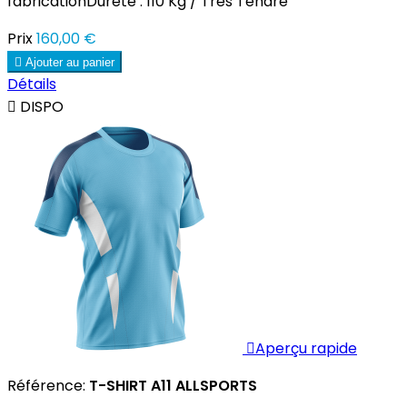
fabricationDureté : 110 Kg / Très Tendre
Prix
160,00 €

Ajouter au panier
Détails

DISPO

Aperçu rapide
Référence:
T-SHIRT A11 ALLSPORTS