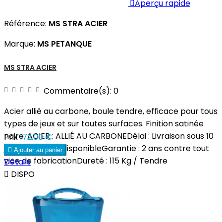

Aperçu rapide
Référence:
MS STRA ACIER
Marque:
MS PETANQUE
MS STRA ACIER
Commentaire(s):
0
Acier allié au carbone, boule tendre, efficace pour tous
types de jeux et sur toutes surfaces. Finition satinée
noire. ACIER : ALLIÉ AU CARBONEDélai : Livraison sous 10
Prix
172,00 €
jours si produit disponibleGarantie : 2 ans contre tout

Ajouter au panier
vice de fabricationDureté : 115 Kg / Tendre
Détails

DISPO