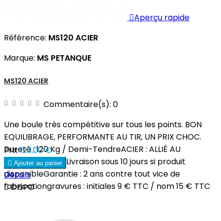

Aperçu rapide
Référence:
MS120 ACIER
Marque:
MS PETANQUE
MS120 ACIER
Commentaire(s):
0
Une boule très compétitive sur tous les points. BON
EQUILIBRAGE, PERFORMANTE AU TIR, UN PRIX CHOC.
Dureté : 120 Kg / Demi-TendreACIER : ALLIÉ AU
Prix
120,00 €
CARBONEDélai : Livraison sous 10 jours si produit

Ajouter au panier
disponibleGarantie : 2 ans contre tout vice de
Détails
fabricationgravures : initiales 9 € TTC / nom 15 € TTC

DISPO