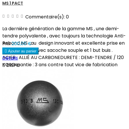
MS 1 PACT
Commentaire(s):
0
La dernière génération de la gamme MS , une demi-
tendre polyvalente , avec toujours la technologie Anti-
Rebond MS ,au design innovant et excellente prise en
Prix
200,00 €
main.Livraison avec sacoche souple et 1 but buis .

Ajouter au panier
ACIER : ALLIÉ AU CARBONEDURETE : DEMI-TENDRE / 120
Détails
KGSGarantie : 3 ans contre tout vice de fabrication

DISPO