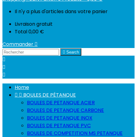
Il n'y a plus d'articles dans votre panier
Livraison
gratuit
Total
0,00 €
Commander


Search



Home


BOULES DE PÉTANQUE
BOULES DE PETANQUE ACIER
BOULES DE PETANQUE CARBONE
BOULES DE PETANQUE INOX
BOULES DE PETANQUE PVC
BOULES DE COMPETITION MS PETANQUE