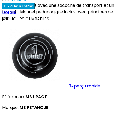
extérieur. Livrées avec une sacoche de transport et un

Ajouter au panier
but soft. Manuel pédagogique inclus avec principes de
Détails
jeu.

10 JOURS OUVRABLES

Aperçu rapide
Référence:
MS 1 PACT
Marque:
MS PETANQUE