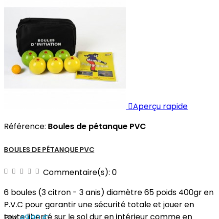

Aperçu rapide
Référence:
Boules de pétanque PVC
BOULES DE PÉTANQUE PVC
Commentaire(s):
0
6 boules (3 citron - 3 anis) diamètre 65 poids 400gr en
P.V.C pour garantir une sécurité totale et jouer en
toute liberté sur le sol dur en intérieur comme en
Prix
49,90 €