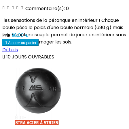
Commentaire(s):
0
les sensations de la pétanque en intérieur ! Chaque
boule pèse le poids d'une boule normale (680 g) mais
leur structure souple permet de jouer en intérieur sans
Prix
98,00 €
risquer d'endommager les sols.

Ajouter au panier
Détails

10 JOURS OUVRABLES