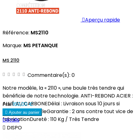

Aperçu rapide
Référence:
MS2110
Marque:
MS PETANQUE
MS 2110
Commentaire(s):
0
Notre modèle, la « 2110 », une boule très tendre qui
bénéficie de notre technologie. ANTI-REBOND ACIER :
ALLIÉ AU CARBONEDélai : Livraison sous 10 jours si
Prix
160,00 €
produit disponibleGarantie : 2 ans contre tout vice de

Ajouter au panier
fabricationDureté : 110 Kg / Très Tendre
Détails

DISPO