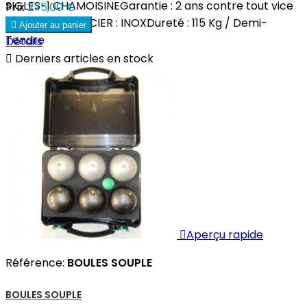
SIGLES-1 CHAMOISINEGarantie : 2 ans contre tout vice
Prix
275,00 €
de fabricationACIER : INOXDureté : 115 Kg / Demi-

Ajouter au panier
Tendre
Détails

Derniers articles en stock

Aperçu rapide
Référence:
BOULES SOUPLE
BOULES SOUPLE