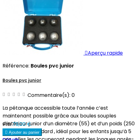

Aperçu rapide
Référence:
Boules pvc junior
Boules pvc junior
Commentaire(s):
0
La pétanque accessible toute l’année c’est
maintenant possible grâce aux boules souples
d’intérieur junior d’un diamètre (55) et d’un poids (250
Prix
79,00 €
grammes) standard , idéal pour les enfants jusqu’à 5

Ajouter au panier
ans , elles les occuperont pendant les longues après-
Détails