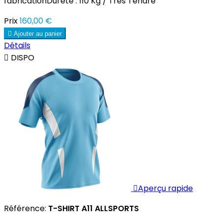
fabricationDureté : 110 Kg / Très Tendre
Prix
160,00 €

Ajouter au panier
Détails

DISPO

Aperçu rapide
Référence:
T-SHIRT A11 ALLSPORTS