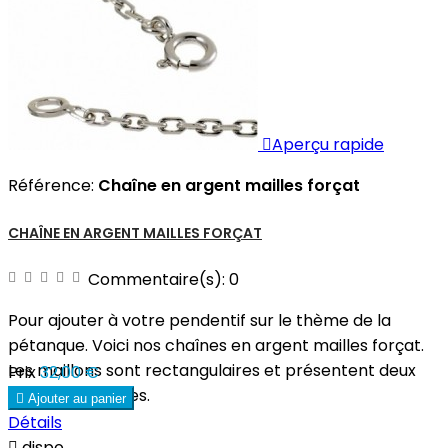

Aperçu rapide
Référence:
Chaîne en argent mailles forçat
CHAÎNE EN ARGENT MAILLES FORÇAT
Commentaire(s):
0
Pour ajouter à votre pendentif sur le thème de la
pétanque. Voici nos chaînes en argent mailles forçat.
Les maillons sont rectangulaires et présentent deux
Prix
32,00 €
biseaux par faces.

Ajouter au panier
Détails

dispo