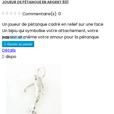
JOUEUR DE PÉTANQUE EN ARGENT 801
Commentaire(s):
0
Un joueur de pétanque cadré en relief sur une face
Un bijou qui symbolise votre attachement, votre
passion et même votre amour pour la pétanque.
Prix
45,00 €

Ajouter au panier
Détails

dispo