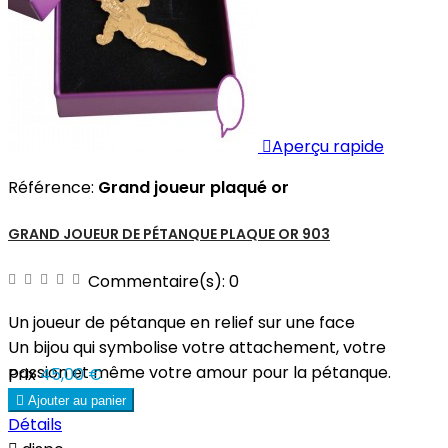

Aperçu rapide
Référence:
Grand joueur plaqué or
GRAND JOUEUR DE PÉTANQUE PLAQUE OR 903
Commentaire(s):
0
Un joueur de pétanque en relief sur une face
Un bijou qui symbolise votre attachement, votre
passion et même votre amour pour la pétanque.
Prix
45,00 €

Ajouter au panier
Détails