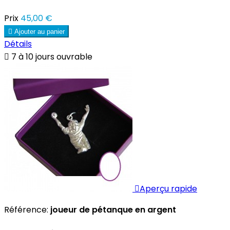
Prix
45,00 €

Ajouter au panier
Détails

7 à 10 jours ouvrable

Aperçu rapide
Référence:
joueur de pétanque en argent