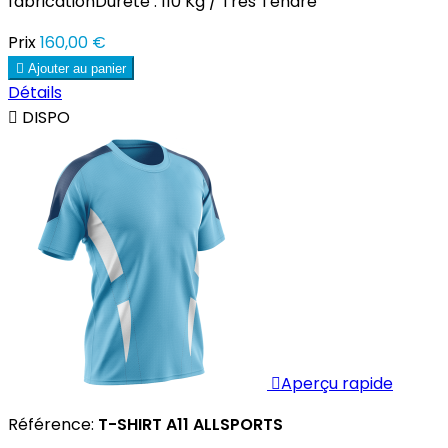
fabricationDureté : 110 Kg / Très Tendre
Prix
160,00 €

Ajouter au panier
Détails

DISPO

Aperçu rapide
Référence:
T-SHIRT A11 ALLSPORTS