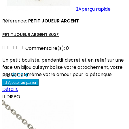

Aperçu rapide
Référence:
PETIT JOUEUR ARGENT
PETIT JOUEUR ARGENT 803F
Commentaire(s):
0
Un petit bouliste, pendentif discret et en relief sur une
face Un bijou qui symbolise votre attachement, votre
passion et même votre amour pour la pétanque.
Prix
33,00 €

Ajouter au panier
Détails

DISPO