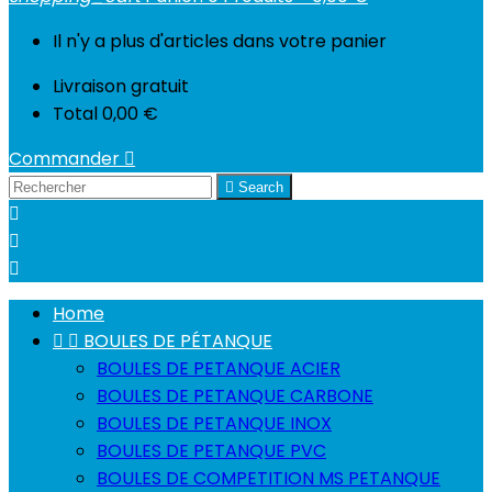
Il n'y a plus d'articles dans votre panier
Livraison
gratuit
Total
0,00 €
Commander


Search



Home


BOULES DE PÉTANQUE
BOULES DE PETANQUE ACIER
BOULES DE PETANQUE CARBONE
BOULES DE PETANQUE INOX
BOULES DE PETANQUE PVC
BOULES DE COMPETITION MS PETANQUE