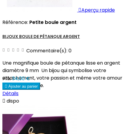

Aperçu rapide
Référence:
Petite boule argent
BIJOUX BOULE DE PÉTANQUE ARGENT
Commentaire(s):
0
Une magnifique boule de pétanque lisse en argent
diamètre 9 mm Un bijou qui symbolise votre
attachement, votre passion et même votre amour
Prix
34,00 €
pour la pétanque.

Ajouter au panier
Détails

dispo