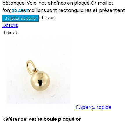
pétanque. Voici nos chaînes en plaqué Or mailles
forçat. Les maillons sont rectangulaires et présentent
Prix
29,40 €
deux biseaux par faces.

Ajouter au panier
Détails

dispo

Aperçu rapide
Référence:
Petite boule plaqué or