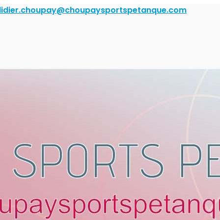
didier.choupay@choupaysportspetanque.com