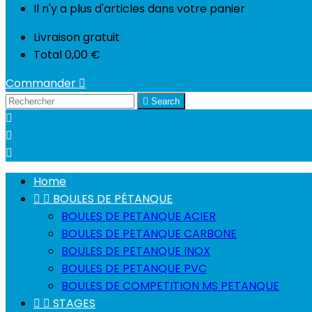
Il n'y a plus d'articles dans votre panier
Livraison
gratuit
Total
0,00 €
Commander


Search



Home


BOULES DE PÉTANQUE
BOULES DE PETANQUE ACIER
BOULES DE PETANQUE CARBONE
BOULES DE PETANQUE INOX
BOULES DE PETANQUE PVC
BOULES DE COMPETITION MS PETANQUE


STAGES