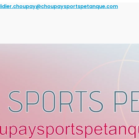
didier.choupay@choupaysportspetanque.com