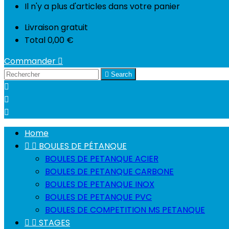
Il n'y a plus d'articles dans votre panier
Livraison
gratuit
Total
0,00 €
Commander


Search



Home


BOULES DE PÉTANQUE
BOULES DE PETANQUE ACIER
BOULES DE PETANQUE CARBONE
BOULES DE PETANQUE INOX
BOULES DE PETANQUE PVC
BOULES DE COMPETITION MS PETANQUE


STAGES