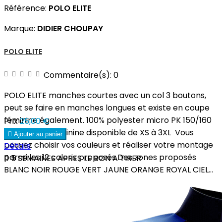
Référence:
POLO ELITE
Marque:
DIDIER CHOUPAY
POLO ELITE
Commentaire(s):
0
POLO ELITE manches courtes avec un col 3 boutons,
peut se faire en manches longues et existe en coupe
féminine également. 100% polyester micro PK 150/160
Prix
25,00 €
gsm Coupe féminine disponible de XS à 3XL Vous

Ajouter au panier
pouvez choisir vos couleurs et réaliser votre montage
Détails
parmi les 12 coloris proposés.Des zones proposés

5 SEMAINES APRES LE BON A TIRER
BLANC NOIR ROUGE VERT JAUNE ORANGE ROYAL CIEL...