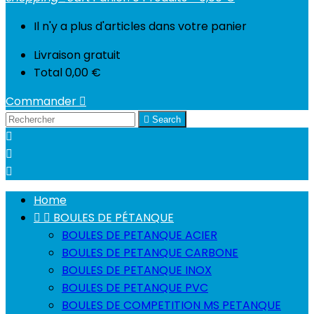
Il n'y a plus d'articles dans votre panier
Livraison
gratuit
Total
0,00 €
Commander


Search



Home


BOULES DE PÉTANQUE
BOULES DE PETANQUE ACIER
BOULES DE PETANQUE CARBONE
BOULES DE PETANQUE INOX
BOULES DE PETANQUE PVC
BOULES DE COMPETITION MS PETANQUE