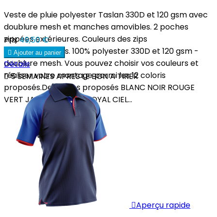
Veste de pluie polyester Taslan 330D et 120 gsm avec
doublure mesh et manches amovibles. 2 poches
zippées extérieures. Couleurs des zips
Prix
49,50 €
personnalisables. 100% polyester 330D et 120 gsm -

Ajouter au panier
doublure mesh. Vous pouvez choisir vos couleurs et
Détails
réaliser votre montage parmi les 12 coloris

5 SEMAINES APRES LE BON A TIRER
proposés.Des zones proposés BLANC NOIR ROUGE
VERT JAUNE ORANGE ROYAL CIEL...

Aperçu rapide