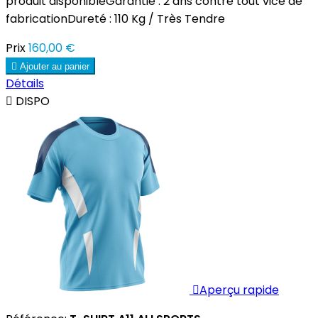
produit disponibleGarantie : 2 ans contre tout vice de
fabricationDureté : 110 Kg / Très Tendre
Prix
160,00 €

Ajouter au panier
Détails

DISPO

Aperçu rapide