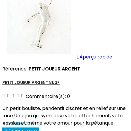

Aperçu rapide
Référence:
PETIT JOUEUR ARGENT
PETIT JOUEUR ARGENT 803F
Commentaire(s):
0
Un petit bouliste, pendentif discret et en relief sur une
face Un bijou qui symbolise votre attachement, votre
passion et même votre amour pour la pétanque.
Prix
33,00 €