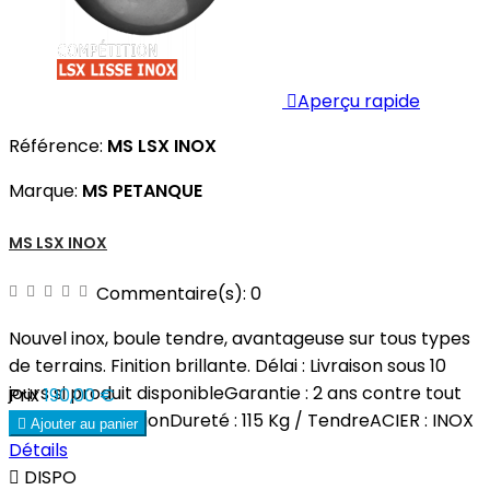

Aperçu rapide
Référence:
MS LSX INOX
Marque:
MS PETANQUE
MS LSX INOX
Commentaire(s):
0
Nouvel inox, boule tendre, avantageuse sur tous types
de terrains. Finition brillante. Délai : Livraison sous 10
jours si produit disponibleGarantie : 2 ans contre tout
Prix
190,00 €
vice de fabricationDureté : 115 Kg / TendreACIER : INOX

Ajouter au panier
Détails

DISPO