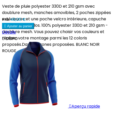
Veste de pluie polyester 330D et 210 gsm avec
doublure mesh, manches amovibles, 2 poches zippées
extérieures et une poche velcro intérieure, capuche
Prix
48,00 €
col et aération dos. 100% polyester 330D et 210 gsm -

Ajouter au panier
doublure mesh. Vous pouvez choisir vos couleurs et
Détails
réaliser votre montage parmi les 12 coloris

DISPO
proposés.Dans les zones proposées. BLANC NOIR
ROUGE...

Aperçu rapide