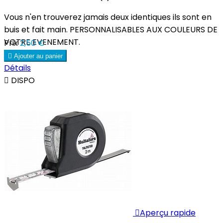
Vous n'en trouverez jamais deux identiques ils sont en
buis et fait main. PERSONNALISABLES AUX COULEURS DE
VOTRE EVENEMENT.
Prix
2,50 €

Ajouter au panier
Détails

DISPO

Aperçu rapide