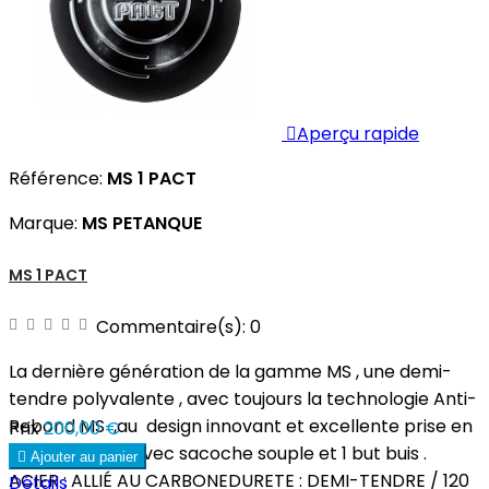

Aperçu rapide
Référence:
MS 1 PACT
Marque:
MS PETANQUE
MS 1 PACT
Commentaire(s):
0
La dernière génération de la gamme MS , une demi-
tendre polyvalente , avec toujours la technologie Anti-
Rebond MS ,au design innovant et excellente prise en
Prix
200,00 €
main.Livraison avec sacoche souple et 1 but buis .

Ajouter au panier
ACIER : ALLIÉ AU CARBONEDURETE : DEMI-TENDRE / 120
Détails