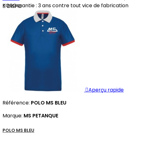
KGSGarantie : 3 ans contre tout vice de fabrication

DISPO

Aperçu rapide
Référence:
POLO MS BLEU
Marque:
MS PETANQUE
POLO MS BLEU