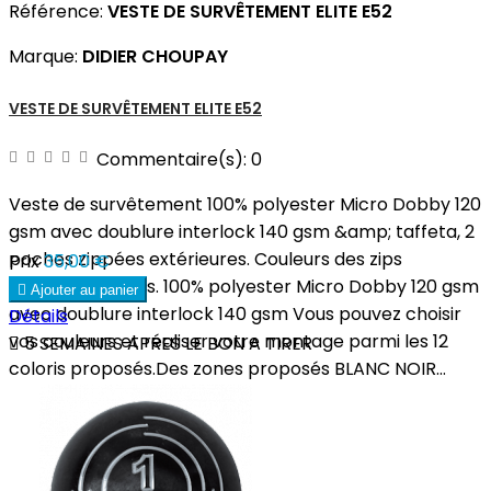
Référence:
VESTE DE SURVÊTEMENT ELITE E52
Marque:
DIDIER CHOUPAY
VESTE DE SURVÊTEMENT ELITE E52
Commentaire(s):
0
Veste de survêtement 100% polyester Micro Dobby 120
gsm avec doublure interlock 140 gsm &amp; taffeta, 2
poches zippées extérieures. Couleurs des zips
Prix
35,00 €
personnalisables. 100% polyester Micro Dobby 120 gsm

Ajouter au panier
avec doublure interlock 140 gsm Vous pouvez choisir
Détails
vos couleurs et réaliser votre montage parmi les 12

5 SEMAINES APRES LE BON A TIRER
coloris proposés.Des zones proposés BLANC NOIR...