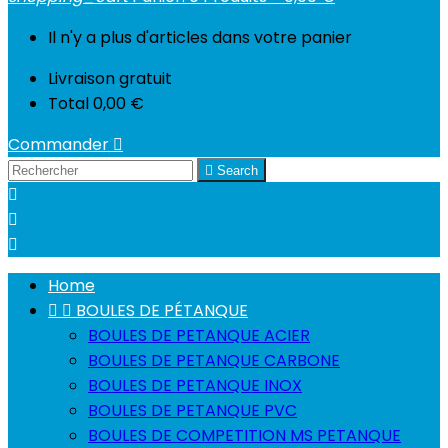
Il n'y a plus d'articles dans votre panier
Livraison
gratuit
Total
0,00 €
Commander


Search



Home


BOULES DE PÉTANQUE
BOULES DE PETANQUE ACIER
BOULES DE PETANQUE CARBONE
BOULES DE PETANQUE INOX
BOULES DE PETANQUE PVC
BOULES DE COMPETITION MS PETANQUE