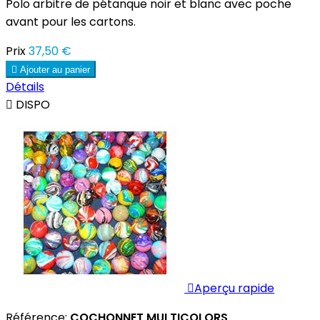
Polo arbitre de pétanque noir et blanc avec poche
avant pour les cartons.
Prix
37,50 €

Ajouter au panier
Détails

DISPO

Aperçu rapide
Référence:
COCHONNET MULTICOLORS