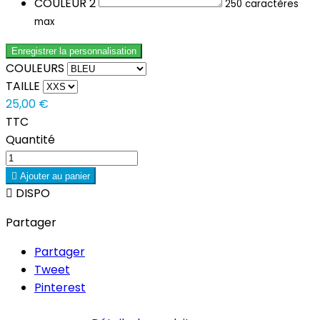
COULEUR 2
250 caractères
max
Enregistrer la personnalisation
COULEURS
TAILLE
25,00 €
TTC
Quantité

Ajouter au panier

DISPO
Partager
Partager
Tweet
Pinterest