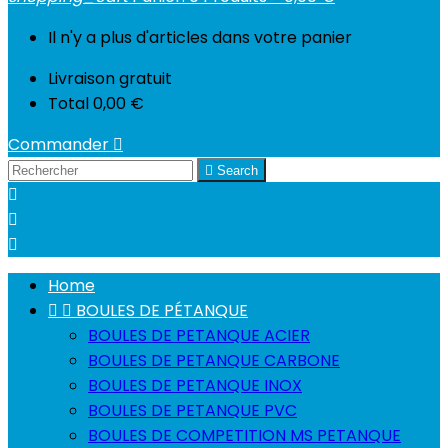
Il n'y a plus d'articles dans votre panier
Livraison
gratuit
Total
0,00 €
Commander


Search



Home


BOULES DE PÉTANQUE
BOULES DE PETANQUE ACIER
BOULES DE PETANQUE CARBONE
BOULES DE PETANQUE INOX
BOULES DE PETANQUE PVC
BOULES DE COMPETITION MS PETANQUE