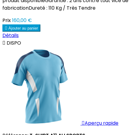
produit disponibleGarantie : 2 ans contre tout vice de
fabricationDureté : 110 Kg / Très Tendre
Prix
160,00 €

Ajouter au panier
Détails

DISPO

Aperçu rapide