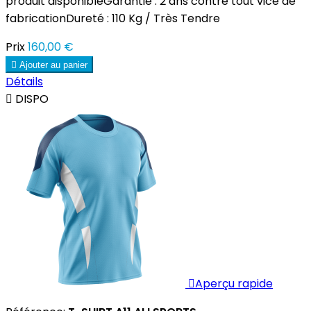
produit disponibleGarantie : 2 ans contre tout vice de
fabricationDureté : 110 Kg / Très Tendre
Prix
160,00 €

Ajouter au panier
Détails

DISPO

Aperçu rapide