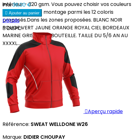
intérieur - 320 gsm. Vous pouvez choisir vos couleurs
Prix
36,00 €
et réaliser votre montage parmi les 12 coloris

Ajouter au panier
proposés.Dans les zones proposées. BLANC NOIR
Détails
ROUGE VERT JAUNE ORANGE ROYAL CIEL BORDEAUX

DISPO
MARINE GRIS VERT BOUTEILLE. TAILLE DU 5/6 AN AU
XXXXL...

Aperçu rapide
Référence:
SWEAT WELLDONE W26
Marque:
DIDIER CHOUPAY