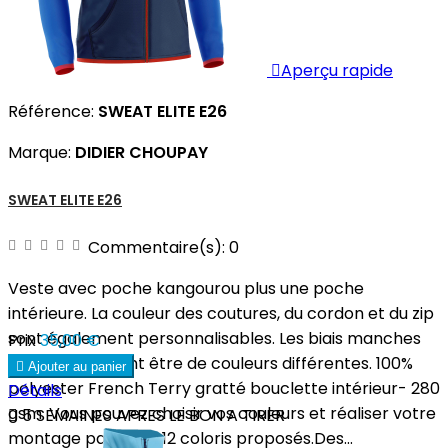

Aperçu rapide
Référence:
SWEAT ELITE E26
Marque:
DIDIER CHOUPAY
SWEAT ELITE E26
Commentaire(s):
0
Veste avec poche kangourou plus une poche
intérieure. La couleur des coutures, du cordon et du zip
sont également personnalisables. Les biais manches
Prix
35,00 €
et corps peuvent être de couleurs différentes. 100%

Ajouter au panier
polyester French Terry gratté bouclette intérieur- 280
Détails
gsm. Vous pouvez choisir vos couleurs et réaliser votre

5 SEMAINES APRES LE BON A TIRER
montage parmi les 12 coloris proposés.Des...