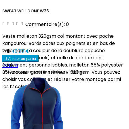
SWEAT WELLDONE W26
Commentaire(s):
0
Veste molleton 320gsm col montant avec poche
kangourou. Bords côtes aux poignets et en bas de
vêtement. La couleur de la doublure capuche
Prix
40,00 €
(polyester interlock) et celle du cordon sont

Ajouter au panier
également personnalisables. molleton 65% polyester
Détails
35% coton - gratté intérieur - 320 gsm. Vous pouvez

5 SEMAINES APRES LE BON A TIRER
choisir vos couleurs et réaliser votre montage parmi
les 12 coloris...