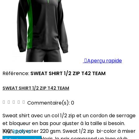

Aperçu rapide
Référence:
SWEAT SHIRT 1/2 ZIP T42 TEAM
SWEAT SHIRT 1/2 ZIP T42 TEAM
Commentaire(s):
0
Sweat shirt avec un col 1/2 zip et un cordon de serrage
et bloqueur en bas pour ajuster à la taille si besoin.
100% polyester 220 gsm. Sweat 1/2 zip bi-color à mixer
Prix
38,00 €
un choix de 12 coloris. le prix comprend un logo club