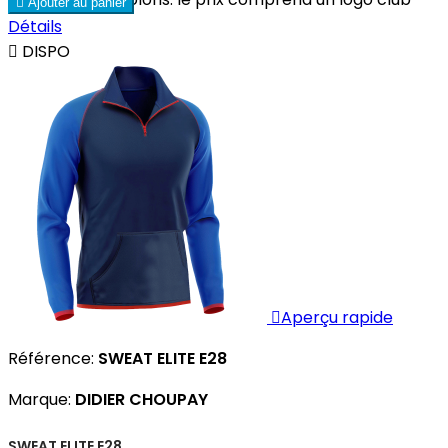

Ajouter au panier
Détails

DISPO

Aperçu rapide
Référence:
SWEAT ELITE E28
Marque:
DIDIER CHOUPAY
SWEAT ELITE E28