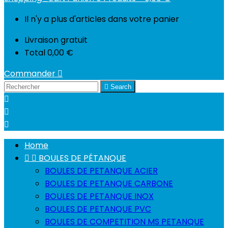
Il n'y a plus d'articles dans votre panier
Livraison
gratuit
Total
0,00 €
Commander


Search



Home


BOULES DE PÉTANQUE
BOULES DE PETANQUE ACIER
BOULES DE PETANQUE CARBONE
BOULES DE PETANQUE INOX
BOULES DE PETANQUE PVC
BOULES DE COMPETITION MS PETANQUE