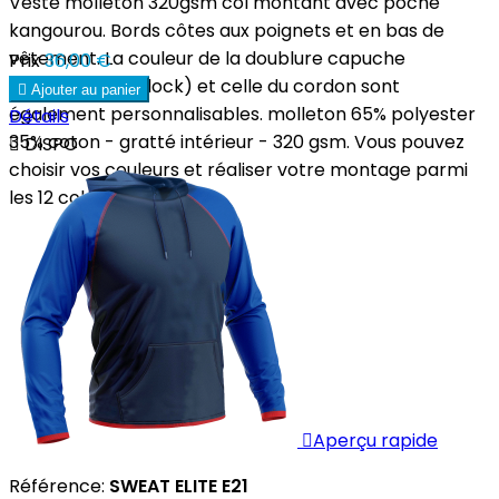
Veste molleton 320gsm col montant avec poche
kangourou. Bords côtes aux poignets et en bas de
vêtement. La couleur de la doublure capuche
Prix
36,00 €
(polyester interlock) et celle du cordon sont

Ajouter au panier
également personnalisables. molleton 65% polyester
Détails
35% coton - gratté intérieur - 320 gsm. Vous pouvez

DISPO
choisir vos couleurs et réaliser votre montage parmi
les 12 coloris...

Aperçu rapide
Référence:
SWEAT ELITE E21