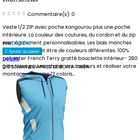
Commentaire(s):
0
Veste 1/2 ZIP avec poche kangourou plus une poche
intérieure. La couleur des coutures, du cordon et du zip
sont également personnalisables. Les biais manches
Prix
33,50 €
et corps peuvent être de couleurs différentes. 100%

Ajouter au panier
polyester French Terry gratté bouclette intérieur- 280
Détails
gsm. Vous pouvez choisir vos couleurs et réaliser votre

5 SEMAINES APRES LE BON A TIRER
montage parmi les 12 coloris...