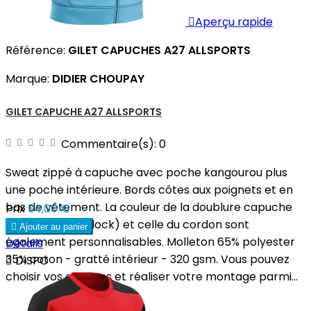

Aperçu rapide
Référence:
GILET CAPUCHES A27 ALLSPORTS
Marque:
DIDIER CHOUPAY
GILET CAPUCHE A27 ALLSPORTS
Commentaire(s):
0
Sweat zippé à capuche avec poche kangourou plus
une poche intérieure. Bords côtes aux poignets et en
bas de vêtement. La couleur de la doublure capuche
Prix
34,00 €
(polyester interlock) et celle du cordon sont

Ajouter au panier
également personnalisables. Molleton 65% polyester
Détails
35% coton - gratté intérieur - 320 gsm. Vous pouvez

DISPO
choisir vos couleurs et réaliser votre montage parmi...