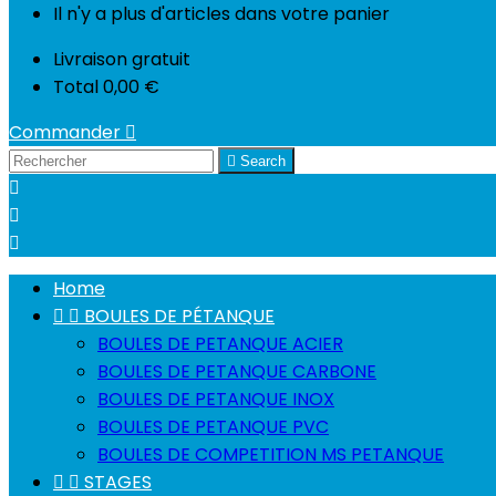
Il n'y a plus d'articles dans votre panier
Livraison
gratuit
Total
0,00 €
Commander


Search



Home


BOULES DE PÉTANQUE
BOULES DE PETANQUE ACIER
BOULES DE PETANQUE CARBONE
BOULES DE PETANQUE INOX
BOULES DE PETANQUE PVC
BOULES DE COMPETITION MS PETANQUE


STAGES