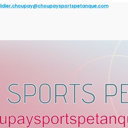
didier.choupay@choupaysportspetanque.com