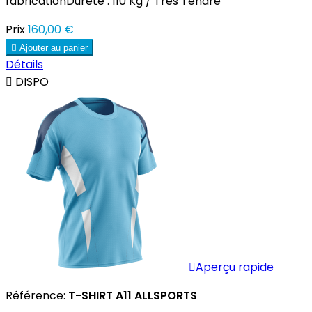
fabricationDureté : 110 Kg / Très Tendre
Prix
160,00 €

Ajouter au panier
Détails

DISPO

Aperçu rapide
Référence:
T-SHIRT A11 ALLSPORTS