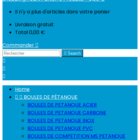
Il n'y a plus d'articles dans votre panier
Livraison
gratuit
Total
0,00 €
Commander


Search



Home


BOULES DE PÉTANQUE
BOULES DE PETANQUE ACIER
BOULES DE PETANQUE CARBONE
BOULES DE PETANQUE INOX
BOULES DE PETANQUE PVC
BOULES DE COMPETITION MS PETANQUE