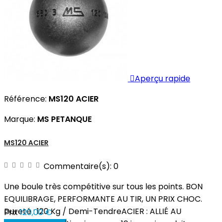

Aperçu rapide
Référence:
MS120 ACIER
Marque:
MS PETANQUE
MS120 ACIER
Commentaire(s):
0
Une boule très compétitive sur tous les points. BON
EQUILIBRAGE, PERFORMANTE AU TIR, UN PRIX CHOC.
Dureté : 120 Kg / Demi-TendreACIER : ALLIÉ AU
Prix
120,00 €