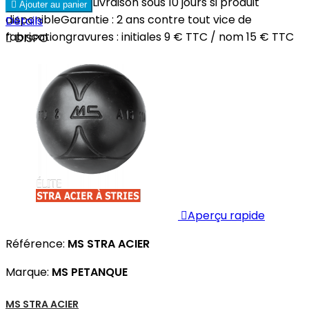
CARBONEDélai : Livraison sous 10 jours si produit

Ajouter au panier
disponibleGarantie : 2 ans contre tout vice de
Détails
fabricationgravures : initiales 9 € TTC / nom 15 € TTC

DISPO

Aperçu rapide
Référence:
MS STRA ACIER
Marque:
MS PETANQUE
MS STRA ACIER