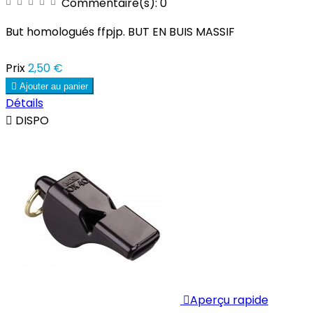
Commentaire(s):
0
But homologués ffpjp. BUT EN BUIS MASSIF
Prix
2,50 €

Ajouter au panier
Détails

DISPO

Aperçu rapide