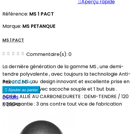

Aperçu rapide
Référence:
MS 1 PACT
Marque:
MS PETANQUE
MS 1 PACT
Commentaire(s):
0
La dernière génération de la gamme MS , une demi-
tendre polyvalente , avec toujours la technologie Anti-
Rebond MS ,au design innovant et excellente prise en
Prix
200,00 €
main.Livraison avec sacoche souple et 1 but buis .

Ajouter au panier
ACIER : ALLIÉ AU CARBONEDURETE : DEMI-TENDRE / 120
Détails
KGSGarantie : 3 ans contre tout vice de fabrication

DISPO