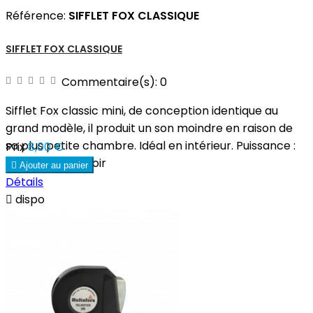
Référence:
SIFFLET FOX CLASSIQUE
SIFFLET FOX CLASSIQUE
Commentaire(s):
0
Sifflet Fox classic mini, de conception identique au
grand modèle, il produit un son moindre en raison de
sa plus petite chambre. Idéal en intérieur. Puissance :
Prix
8,00 €
109dB couleur:noir

Ajouter au panier
Détails

dispo