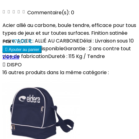
Commentaire(s):
0
Acier allié au carbone, boule tendre, efficace pour tous
types de jeux et sur toutes surfaces. Finition satinée
noire. ACIER : ALLIÉ AU CARBONEDélai : Livraison sous 10
Prix
172,00 €
jours si produit disponibleGarantie : 2 ans contre tout

Ajouter au panier
vice de fabricationDureté : 115 Kg / Tendre
Détails

DISPO
16 autres produits dans la même catégorie :