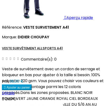

Aperçu rapide
Référence:
VESTE SURVETEMENT A41
Marque:
DIDIER CHOUPAY
VESTE SURVÊTEMENT ALLSPORTS A41
Commentaire(s):
0
Veste de survêtement avec un cordon de serrage et
bloqueur en bas pour ajuster à la taille si besoin. 100%
polyester 220 gsm. Vous pouvez choisir vos couleurs et
Prix
38,00 €
réaliser votre montage parmi les 12 coloris

Ajouter au panier
proposés.Dans les zones proposées. BLANC NOIR
Détails
ROUGE VERT JAUNE ORANGE ROYAL CIEL BORDEAUX

DISPO
MARINE GRIS VERT BOUTEILLE. TAILLE DU 5/6 AN AU