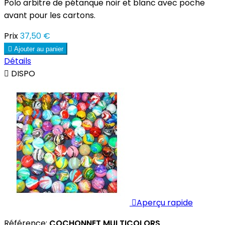
Polo arbitre de pétanque noir et blanc avec poche
avant pour les cartons.
Prix
37,50 €

Ajouter au panier
Détails

DISPO

Aperçu rapide
Référence:
COCHONNET MULTICOLORS