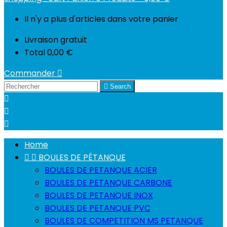
Il n'y a plus d'articles dans votre panier
Livraison
gratuit
Total
0,00 €
Commander


Search



Home


BOULES DE PÉTANQUE
BOULES DE PETANQUE ACIER
BOULES DE PETANQUE CARBONE
BOULES DE PETANQUE INOX
BOULES DE PETANQUE PVC
BOULES DE COMPETITION MS PETANQUE