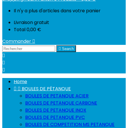
Il n'y a plus d'articles dans votre panier
Livraison
gratuit
Total
0,00 €
Commander


Search



Home


BOULES DE PÉTANQUE
BOULES DE PETANQUE ACIER
BOULES DE PETANQUE CARBONE
BOULES DE PETANQUE INOX
BOULES DE PETANQUE PVC
BOULES DE COMPETITION MS PETANQUE