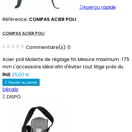

Aperçu rapide
Référence:
COMPAS ACIER POLI
COMPAS ACIER POLI
Commentaire(s):
0
Acier poli Molette de réglage fin Mesure maximum : 175
mm L'accessoire idéal afin d'éviter tout litige près du
but
Prix
25,00 €

Ajouter au panier
Détails

DISPO