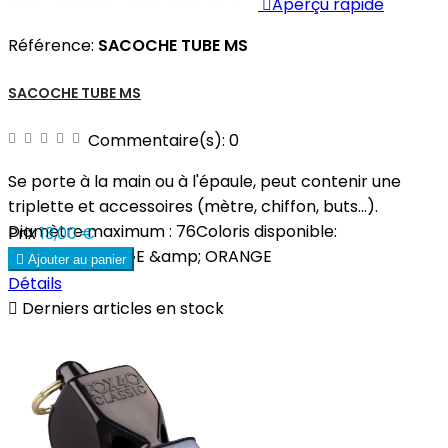

Aperçu rapide
Référence:
SACOCHE TUBE MS
SACOCHE TUBE MS
Commentaire(s):
0
Se porte à la main ou à l'épaule, peut contenir une
triplette et accessoires (mètre, chiffon, buts…).
Diamètre maximum : 76Coloris disponible:
Prix
13,00 €
NOIR,BLEU,ROUGE &amp; ORANGE

Ajouter au panier
Détails

Derniers articles en stock