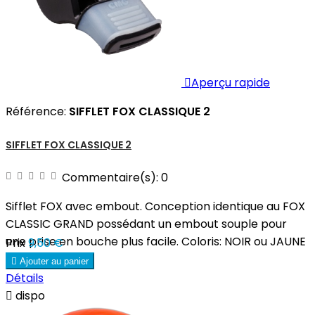

Aperçu rapide
Référence:
SIFFLET FOX CLASSIQUE 2
SIFFLET FOX CLASSIQUE 2
Commentaire(s):
0
Sifflet FOX avec embout. Conception identique au FOX
CLASSIC GRAND possédant un embout souple pour
une prise en bouche plus facile. Coloris: NOIR ou JAUNE
Prix
9,50 €

Ajouter au panier
Détails

dispo