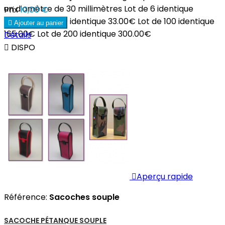
un diamètre de 30 millimètres Lot de 6 identique
Prix
10,00 €
10.00€ Lot de 20 identique 33.00€ Lot de 100 identique

Ajouter au panier
165.00€ Lot de 200 identique 300.00€
Détails

DISPO

Aperçu rapide
Référence:
Sacoches souple
SACOCHE PÉTANQUE SOUPLE