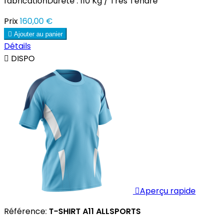
fabricationDureté : 110 Kg / Très Tendre
Prix
160,00 €

Ajouter au panier
Détails

DISPO

Aperçu rapide
Référence:
T-SHIRT A11 ALLSPORTS